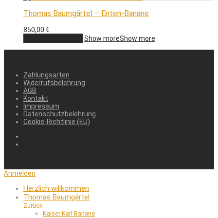
Thomas Baumgärtel – Enten-Banane
850,00
€
In den Warenkorb
Show more
Show more
Zahlungsarten
Widerrufsbelehrung
AGB
Kontakt
Impressum
Datenschutzbelehrung
Cookie-Richtlinie (EU)
Anmelden
Herzlich willkommen
Thomas Baumgärtel
Zurück
Kaiser Karl Banane