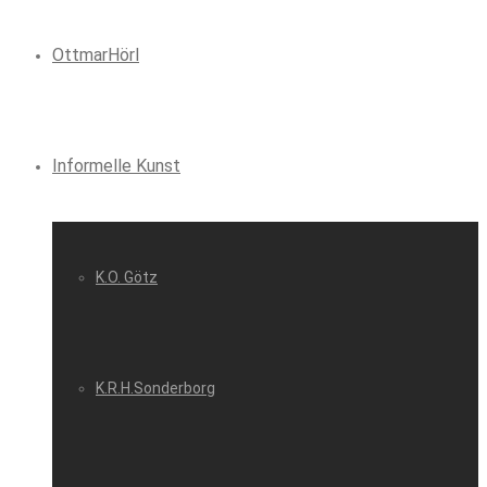
OttmarHörl
Informelle Kunst
K.O. Götz
K.R.H.Sonderborg