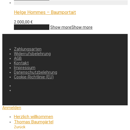
Helge Hommes – Baumportait
2.000,00
€
In den Warenkorb
Show more
Show more
Zahlungsarten
Widerrufsbelehrung
AGB
Kontakt
Impressum
Datenschutzbelehrung
Cookie-Richtlinie (EU)
Anmelden
Herzlich willkommen
Thomas Baumgärtel
Zurück