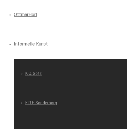
OttmarHörl
Informelle Kunst
K.O. Götz
K.R.H.Sonderborg